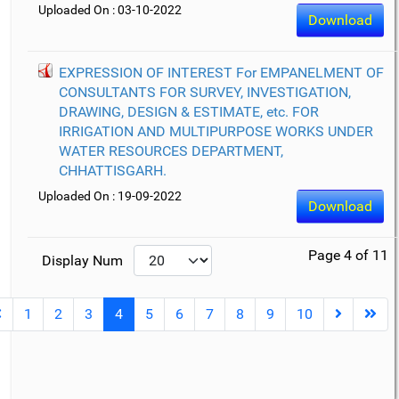
Uploaded On : 03-10-2022
Download
EXPRESSION OF INTEREST For EMPANELMENT OF
CONSULTANTS FOR SURVEY, INVESTIGATION,
DRAWING, DESIGN & ESTIMATE, etc. FOR
IRRIGATION AND MULTIPURPOSE WORKS UNDER
WATER RESOURCES DEPARTMENT,
CHHATTISGARH.
Uploaded On : 19-09-2022
Download
Page 4 of 11
Display Num
1
2
3
4
5
6
7
8
9
10