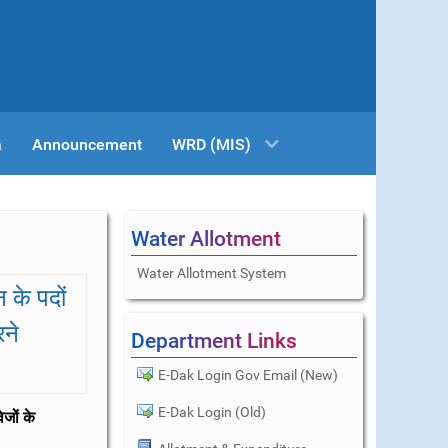
a
Announcement
WRD (MIS)
Water Allotment
Water Allotment System
 के पदों
रने
Department Links
E-Dak Login Gov Email (New)
E-Dak Login (Old)
ेजों के