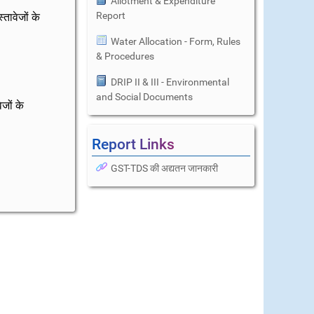
Allotment & Expenditure
Report
तावेजों के
Water Allocation - Form, Rules
& Procedures
DRIP II & III - Environmental
and Social Documents
जों के
Report Links
GST-TDS की अद्यतन जानकारी