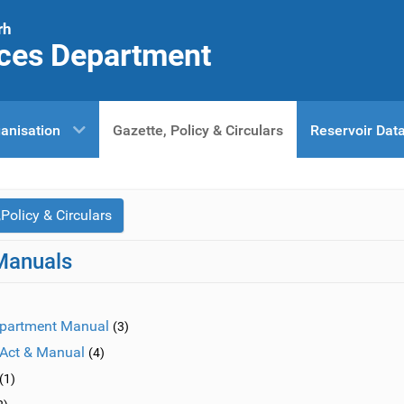
rh
ces Department
anisation
Gazette, Policy & Circulars
Reservoir Dat
Policy & Circulars
Manuals
partment Manual
(3)
n Act & Manual
(4)
(1)