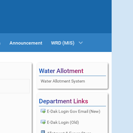
a
Announcement
WRD (MIS)
Water Allotment
Water Allotment System
Department Links
E-Dak Login Gov Email (New)
E-Dak Login (Old)