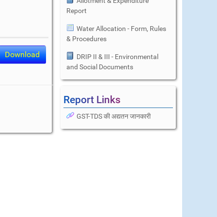
Allotment & Expenditure
Report
Water Allocation - Form, Rules
& Procedures
Download
DRIP II & III - Environmental
and Social Documents
Report Links
GST-TDS की अद्यतन जानकारी