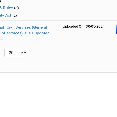
2)
& Rules
(8)
ty Act
(2)
Uploaded On : 30-05-2024
rh Civil Servises (General
 of services) 1961 updated
24
um