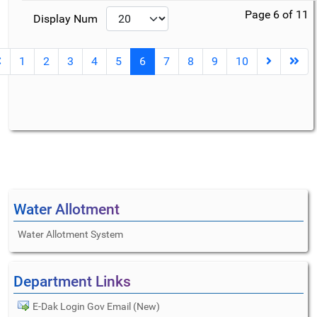
Page 6 of 11
Display Num
1
2
3
4
5
6
7
8
9
10
Water Allotment
Water Allotment System
Department Links
E-Dak Login Gov Email (New)