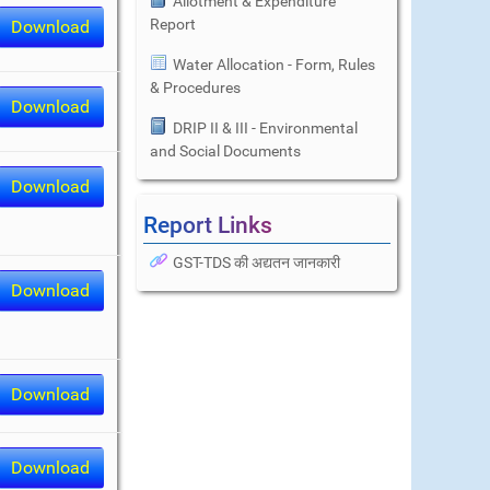
Allotment & Expenditure
Report
Download
Water Allocation - Form, Rules
& Procedures
Download
DRIP II & III - Environmental
and Social Documents
Download
Report Links
GST-TDS की अद्यतन जानकारी
Download
Download
Download